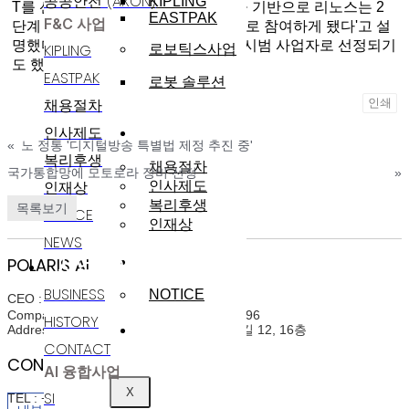
공공안전 (AXON)
KIPLING
T를 선정했으며, 이번 KT와의 계약을 기반으로 리노스는 2
EASTPAK
F&C 사업
단계 통합망 구축 사업에도 본격적으로 참여하게 됐다'고 설
명했다. 리노스는 1단계였던 통합망 시범 사업자로 선정되기
KIPLING
로보틱스사업
도 했다.
EASTPAK
로봇 솔루션
채용절차
인쇄
인재채용
인사제도
«
노 정통 '디지털방송 특별법 제정 추진 중'
복리후생
채용절차
국가통합망에 모토로라 장비 선정
»
인재상
인사제도
복리후생
목록보기
NOTICE
인재상
NEWS
고객지원
POLARIS AI
사업분야
BUSINESS
NOTICE
CEO : 윤정희(Junghee Yoon)
Company Registration Num : 214-86-07396
HISTORY
윤리경영
Address : 서울특별시 구로구 디지털로31길 12, 16층
CONTACT
CONTACT INFO
AI 융합사업
X
SI
TEL : +82-2-3489-6800