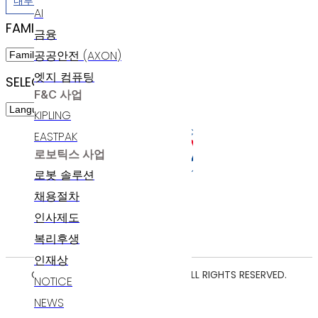
내부정보관리규정
AI
FAMILY SITES
금융
공공안전 (AXON)
엣지 컴퓨팅
SELECT LANGUAGE
F&C 사업
KIPLING
EASTPAK
로보틱스 사업
로봇 솔루션
채용절차
인사제도
복리후생
인재상
COPYRIGHT ⓒ 2025 POLARIS AI. ALL RIGHTS RESERVED.
NOTICE
NEWS