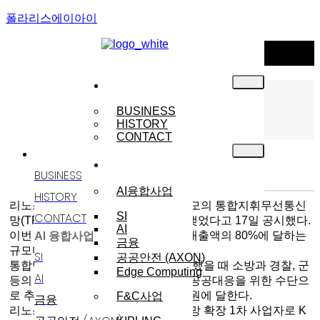
폴라리스에이아이
NEWS
기업소개
Menu
NOTICE
BUSINESS
HISTORY
NEWS
CONTACT
기업소개
사업분야
리노스, KT와 269억 규모 TRS 구축 계약
BUSINESS
AI융합사업
HISTORY
리노스(039980)는 KT와 269억원 규모의 통합지휘무선통신
CONTACT
SI
망(TRS) 구축.확장 1차사업 계약을 맺었다고 17일 공시했다.
AI
AI 융합사업
이번 계약은 리노스의 지난 2005년 매출액의 80%에 달하는
금융
규모다.
SI
공공안전 (AXON)
통합망 사업이란 재해와 사고가 발생했을 때 소방과 경찰, 군
Edge Computing
AI
등의 공공안전기관들이 일사불란한 공공대응을 위한 수단으
로 추진되는 사업. 규모는 총 3800억원에 달한다.
F&C사업
금융
리노스는 '소방방재청은 2단계, 통합망 확장 1차 사업자로 K