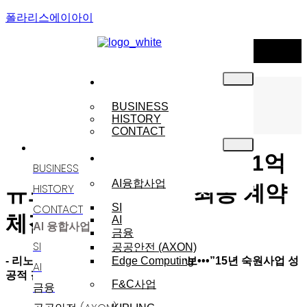
폴라리스에이아이
NEWS
기업소개
Menu
NOTICE
BUSINESS
HISTORY
NEWS
CONTACT
기업소개
사업분야
리노스-KT 컨소시엄, 3301억
BUSINESS
AI융합사업
HISTORY
규모 재난망 A사업 최종 계약
CONTACT
SI
체결
AI
AI 융합사업
금융
SI
공공안전 (AXON)
- 리노스, 재난망 A사업 396억 매출 확보•••”15년 숙원사업 성
Edge Computing
AI
공적 결실 이뤄내”
F&C사업
금융