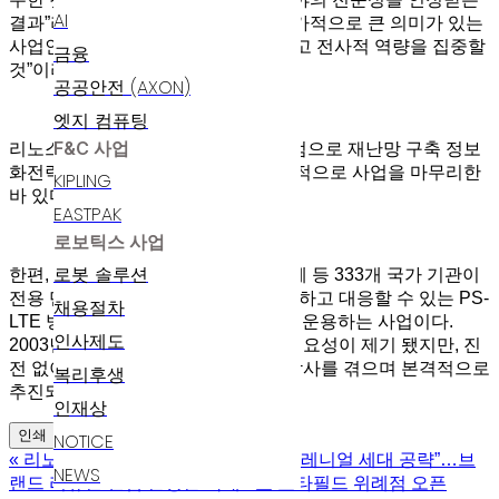
AI
결과”라며 “전 국민의 안전이 달린 국가적으로 큰 의미가 있는
사업인 만큼 사명감과 책임감을 가지고 전사적 역량을 집중할
금융
것”이라고 말했다.
공공안전 (AXON)
엣지 컴퓨팅
F&C 사업
리노스는 2014년 LG CNS와 컨소시엄으로 재난망 구축 정보
화전략계획(ISP) 계약을 체결해 성공적으로 사업을 마무리한
KIPLING
바 있다.
EASTPAK
로보틱스 사업
로봇 솔루션
한편, 재난망 사업은 경찰•소방•지자체 등 333개 국가 기관이
전용 단말기를 통해 재난 상황을 전파하고 대응할 수 있는 PS-
채용절차
LTE 방식의 전국 단일 통신망을 구축•운용하는 사업이다.
인사제도
2003년 대구 지하철 참사를 계기로 필요성이 제기 됐지만, 진
전 없이 표류하다가 2014년 세월호 참사를 겪으며 본격적으로
복리후생
추진되었다.
인재상
인쇄
NOTICE
«
리노스 키플링, “새로운 컨셉으로 밀레니얼 세대 공략”…브
NEWS
랜드 리뉴얼 컨셉 반영한 국내 1호 스타필드 위례점 오픈