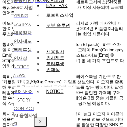
공공안전 (AXON)
KIPLING
이모지는 페이스북
,
인스타그램 등 소셜네트워크서비스
(SNS)
를
EASTPAK
F&C 사업
중심으로 현재 전 세계적으로 하루
60
억 개 이상 사용되며 글로벌
언어로 확산된 그림문자다
.
KIPLING
로보틱스사업
이모지의 인기 표정 아이콘을 키플링 오리지널 가방 디자인에 더
EASTPAK
로봇 솔루션
한 이번 콜라보레이션은 국내에서는 지난
2014
년 키플링
X
나탈리
채용절차
주스
(
Natalie Joos
)
이후
4
년 만에 선보이는 협업 제품이다
.
인재채용
인사제도
청바지 느낌의 하늘색
‘
코튼
BI
패치
(Cotton BI patch)’,
하트 스마
복리후생
일 이모지 파우치가 함께 제공되는
‘
코튼 그레이
Emb(Cotton grey
채용절차
Emoji®
Emb)’,
이모지 그림이 프린트된
‘
이모지 스트라이프
(
인재상
인사제도
Stripe
Emoji® Summer
)’
와 이모지 섬머
(
)
총 네 가지 프린트로 다
복리후생
NOTICE
양하게 구성됐다
.
인재상
NEWS
특히
,
키플링은 콜라보레이션을 기념해 페이스북을 기반으로 한
고객지원
사업분야
‘
키플링 커넥트
(Kipling Connect)’
게임을 선보인다
.
이모지를 활용
해 퀴즈를 풀고 페이스북에 공유해 포인트를 쌓는 방식이다
.
달성
BUSINESS
NOTICE
레벨에 따라 키플링
X
이모지 제품을
20-30%
할인된 가격에 구매
할 수 있는 할인쿠폰을 지급한다
.
해당 게임은
3
월 중순 키플링 공
HISTORY
윤리경영
식 쇼핑몰
,
페이스북
,
인스타그램을 통해 공개될 예정이다
.
CONTACT
회사 관계자는
“
이번 협업은
SNS
활용률이 높고 이모지 아이콘에
AI 융합사업
익숙한
2030
여성 고객을 중심으로 좋은 반응을 얻을 것으로 기대
X
SI
된다
”
며
“’‘
키플링 커넥트
’
외에도 이모지를 활용한 다양한
SNS
프