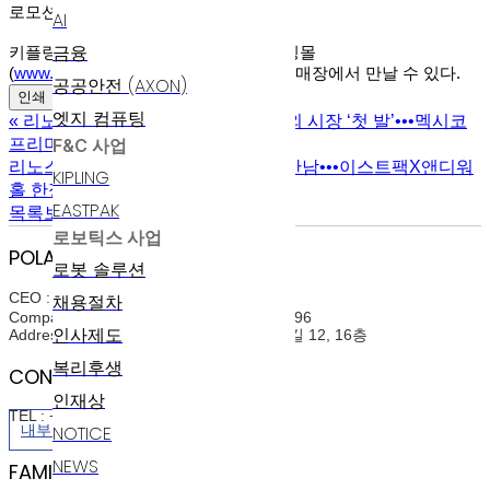
로모션을 진행할 예정
”
이라고 말했다
.
AI
금융
키플링
X
이모지 제품은 키플링 공식 쇼핑몰
(
www.kiplingshop.co.kr
)
및 전국 키플링 매장에서 만날 수 있다
.
공공안전 (AXON)
인쇄
엣지 컴퓨팅
«
리노스 자회사 에스유알코리아, 해외 시장 ‘첫 발’•••멕시코
프리미엄 유통망 확보
F&C 사업
리노스 이스트팩, ‘팝아트 전설’과의 만남•••이스트팩X앤디워
KIPLING
홀 한정판 출시
»
EASTPAK
목록보기
로보틱스 사업
POLARIS AI
로봇 솔루션
CEO : 윤정희(Junghee Yoon)
채용절차
Company Registration Num : 214-86-07396
인사제도
Address : 서울특별시 구로구 디지털로31길 12, 16층
복리후생
CONTACT INFO
인재상
TEL : +82-2-3489-6800
NOTICE
내부정보관리규정
NEWS
FAMILY SITES