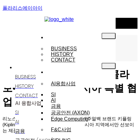
폴라리스에이아이
NEWS
기업소개
Menu
NOTICE
BUSINESS
HISTORY
NEWS
CONTACT
기업소개
사업분야
리노스 키플링, 4년만의 콜라
BUSINESS
AI융합사업
HISTORY
보•••’이모지’와 아시아 특별 협
CONTACT
SI
업 제품 출시
AI
AI 융합사업
금융
SI
공공안전 (AXON)
리노스
(
대표 김웅
,
박병근
)
의 세계적인 캐주얼백 브랜드 키플링
Edge Computing
AI
Emoji®)
(Kipling)
이 이모지
(
와 협업해 아시아 지역에서만 선보이
F&C사업
금융
는 제품을 출시한다고
9
일 밝혔다
.