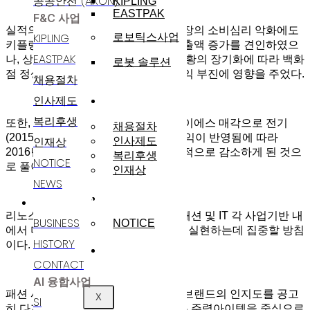
공공안전 (AXON)
KIPLING
EASTPAK
F&C 사업
실적의 주요 요인으로는 국내 유통시장의 소비심리 악화에도
KIPLING
로보틱스사업
키플링, 이스트팩의 패션부문에서 매출액 증가를 견인하였으
EASTPAK
나, 상품원가는 상승하는 반면 경기불황의 장기화에 따라 백화
로봇 솔루션
점 정상판매 매출은 감소하여 영업이익 부진에 영향을 주었다.
채용절차
인재채용
인사제도
복리후생
또한, 당기순이익은 자회사 드림씨아이에스 매각으로 전기
채용절차
(2015년)에 종속기업투자주식처분이익이 반영됨에 따라
인재상
인사제도
2016년 당기순이익이 전년대비 일시적으로 감소하게 된 것으
복리후생
NOTICE
로 풀이된다.
인재상
NEWS
고객지원
사업분야
리노스는 2017년 실적 만회를 위해, 패션 및 IT 각 사업기반 내
BUSINESS
NOTICE
에서 미래 전략을 찾아 가시적 성과로 실현하는데 집중할 방침
HISTORY
이다.
윤리경영
CONTACT
AI 융합사업
패션 사업부문은 키플링과 이스트팩 브랜드의 인지도를 공고
X
SI
히 다지기 위해 현재 매출 순위가 높은 주력아이템을 중심으로