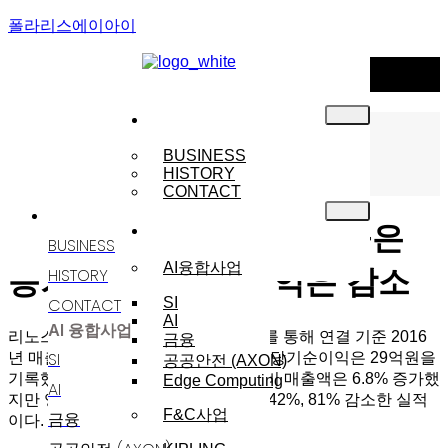
폴라리스에이아이
NEWS
기업소개
Menu
NOTICE
BUSINESS
HISTORY
NEWS
CONTACT
기업소개
사업분야
리노스 2016년 실적, 매출은
BUSINESS
AI융합사업
HISTORY
증가했지만 영업이익은 감소
CONTACT
SI
AI
AI 융합사업
리노스(대표이사 이웅상)는 7일 공시를 통해 연결 기준 2016
금융
SI
년 매출 1,003억원, 영업이익 42억원, 당기순이익은 29억원을
공공안전 (AXON)
기록했다고 밝혔다. 이는 전년동기대비 매출액은 6.8% 증가했
Edge Computing
AI
지만 영업이익 및 당기순이익은 각각 42%, 81% 감소한 실적
F&C사업
금융
이다.