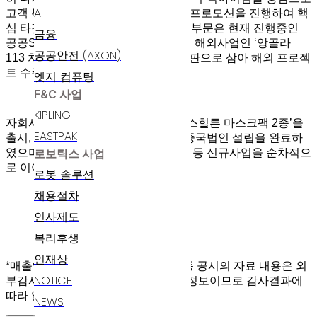
AI
고객 특성에 맞는 유통채널을 공략한 프로모션을 진행하여 핵
심 타겟층을 공략할 예정이며, IT 사업부문은 현재 진행중인
금융
공공SI 사업 수주 및 지난해 수주한 첫 해외사업인 ‘앙골라
공공안전 (AXON)
113 치안시스템 고도화 사업’ 등을 발판으로 삼아 해외 프로젝
트 수주에 집중한다는 전략이다.
엣지 컴퓨팅
F&C 사업
KIPLING
자회사 에스유알코리아는 최근 ‘패리스힐튼 마스크팩 2종’을
EASTPAK
출시, 중국 현지 홈쇼핑 방송을 위해 중국법인 설립을 완료하
였으며, 멕시코 현지 기초화장품 런칭 등 신규사업을 순차적으
로보틱스 사업
로 이어가고 있다.
로봇 솔루션
채용절차
인사제도
복리후생
인재상
*매출액 또는 손익구조 30% 이상 변동 공시의 자료 내용은 외
NOTICE
부감사인의 감사가 종료되기 이전의 정보이므로 감사결과에
따라 일부 수정이 있을 수 있음.
NEWS