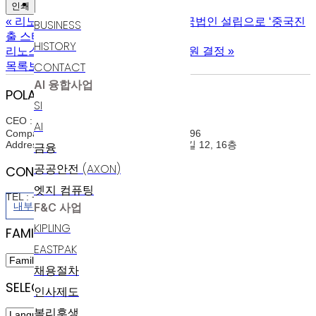
인재채용
인쇄
«
리노스 자회사 에스유알코리아, 중국법인 설립으로 ‘중국진
BUSINESS
출 스타트’
HISTORY
리노스, 3년 연속 현금 배당…주당 30원 결정
»
CONTACT
목록보기
AI 융합사업
POLARIS AI
SI
CEO : 윤정희(Junghee Yoon)
AI
Company Registration Num : 214-86-07396
Address : 서울특별시 구로구 디지털로31길 12, 16층
금융
공공안전 (AXON)
CONTACT INFO
엣지 컴퓨팅
TEL : +82-2-3489-6800
F&C 사업
내부정보관리규정
KIPLING
FAMILY SITES
EASTPAK
채용절차
SELECT LANGUAGE
인사제도
복리후생