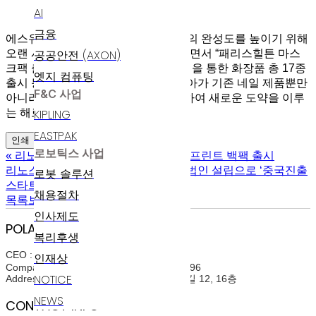
AI
금융
에스유알코리아 이대규 대표는 “제품의 완성도를 높이기 위해
오랜 시간 준비한 제품의 결과물”이라면서 “패리스힐튼 마스
공공안전 (AXON)
크팩 출시 및 멕시코 현지 브랜드 런칭을 통한 화장품 총 17종
엣지 컴퓨팅
출시 등으로 2017년은 에스유알코리아가 기존 네일 제품뿐만
F&C 사업
아니라 기초화장품으로 제품을 확대하여 새로운 도약을 이루
는 해로 거듭날 것”이라고 밝혔다.
KIPLING
EASTPAK
인쇄
로보틱스 사업
«
리노스 키플링, 신학기 별무늬 커플 프린트 백팩 출시
리노스 자회사 에스유알코리아, 중국법인 설립으로 ‘중국진출
로봇 솔루션
스타트’
»
채용절차
목록보기
인사제도
POLARIS AI
복리후생
CEO : 윤정희(Junghee Yoon)
인재상
Company Registration Num : 214-86-07396
NOTICE
Address : 서울특별시 구로구 디지털로31길 12, 16층
NEWS
CONTACT INFO