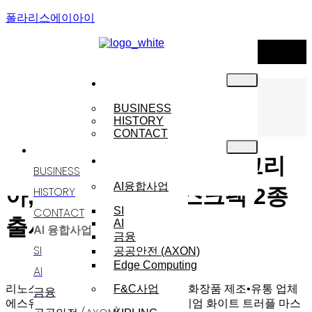
폴라리스에이아이
NEWS
기업소개
Menu
NOTICE
BUSINESS
HISTORY
NEWS
CONTACT
기업소개
사업분야
리노스 자회사 에스유알코리
BUSINESS
AI융합사업
HISTORY
아, 패리스힐튼 마스크팩 2종
CONTACT
SI
출시
AI
AI 융합사업
금융
SI
공공안전 (AXON)
Edge Computing
AI
리노스(대표이사 이웅상)의 자회사인 화장품 제조•유통 업체
F&C사업
금융
에스유알코리아가 ‘패리스힐튼 프리미엄 화이트 트러플 마스