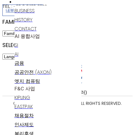
인재채용
TEL : +82-2-3489-6800
BUSINESS
내부정보관리규정
HISTORY
FAMILY SITES
CONTACT
AI 융합사업
SELECT LANGUAGE
SI
AI
금융
공공안전 (AXON)
엣지 컴퓨팅
F&C 사업
KIPLING
COPYRIGHT ⓒ 2025 POLARIS AI. ALL RIGHTS RESERVED.
EASTPAK
채용절차
인사제도
복리후생