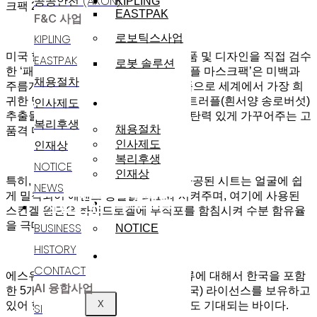
공공안전 (AXON)
KIPLING
크팩 2종(골드, 실버)’을 출시한다.
EASTPAK
F&C 사업
KIPLING
로보틱스사업
미국 할리우드 스타 패리스힐튼이 제품 및 디자인을 직접 검수
EASTPAK
로봇 솔루션
한 ‘패리스힐튼 프리미엄 화이트 트러플 마스크팩’은 미백과
채용절차
주름개선에 탁월한 2중 기능성 화장품으로 세계에서 가장 희
인재채용
귀한 명품버섯인 이탈리아산 화이트 트러플(흰서양 송로버섯)
인사제도
추출물을 함유하여 피부를 윤기 있고 탄력 있게 가꾸어주는 고
복리후생
채용절차
품격 마스크팩이다.
인재상
인사제도
복리후생
NOTICE
인재상
특히, 특수 이중구조의 벌집 무늬로 가공된 시트는 얼굴에 쉽
NEWS
게 밀착되어 에센스 증발을 최소화 시켜주며, 여기에 사용된
고객지원
사업분야
스킨겔 원단은 하이드로겔에 부직포를 함침시켜 수분 함유율
을 극대화 한 것이 특징이다.
BUSINESS
NOTICE
HISTORY
윤리경영
CONTACT
에스유알코리아는 마스크팩 및 패치류에 대해서 한국을 포함
AI 융합사업
한 5개국(한국, 중국, 일본, 베트남, 미국) 라이선스를 보유하고
X
있어 향후 국내뿐만 아니라 해외 수출도 기대되는 바이다.
SI